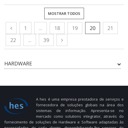
MOSTRAR TODOS
1
...
18
19
20
21
22
...
39
HARDWARE
A hes é uma empresa prestadora de serviços e
fornecedora de soluções globais na área dos
sistemas de informação. Apresenta-se no
mercado como solutions integrator, através do
fornecimento de soluções de Hardware e Software adaptadas às
necessidades de cada cliente, disponibilizando-lhe serviços de