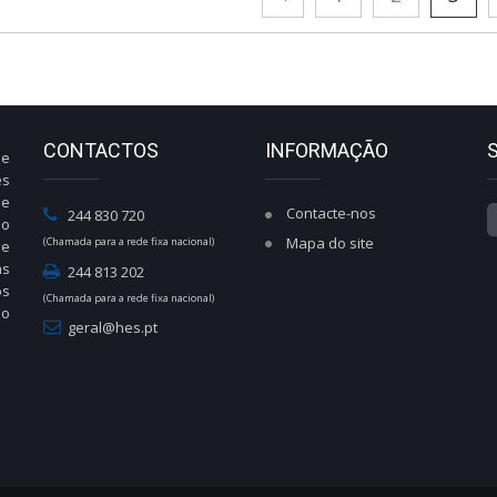
CONTACTOS
INFORMAÇÃO
de
es
de
Contacte-nos
244 830 720
do
Mapa do site
(Chamada para a rede fixa nacional)
de
às
244 813 202
os
(Chamada para a rede fixa nacional)
ão
geral@hes.pt