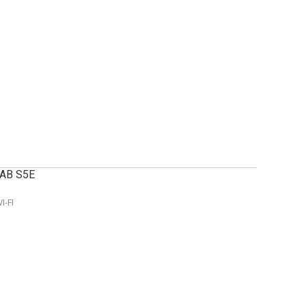
AB S5E
I-FI