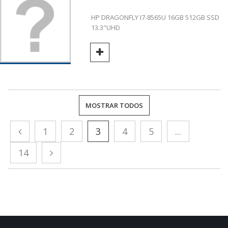
HP DRAGONFLY I7-8565U 16GB 512GB SSD
13.3"UHD
MOSTRAR TODOS
1
2
3
4
5
...
14