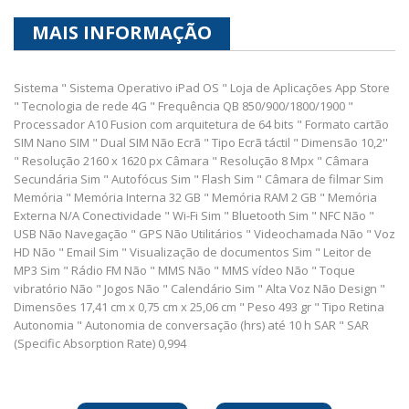
MAIS INFORMAÇÃO
Sistema " Sistema Operativo iPad OS " Loja de Aplicações App Store
" Tecnologia de rede 4G " Frequência QB 850/900/1800/1900 "
Processador A10 Fusion com arquitetura de 64 bits " Formato cartão
SIM Nano SIM " Dual SIM Não Ecrã " Tipo Ecrã táctil " Dimensão 10,2''
" Resolução 2160 x 1620 px Câmara " Resolução 8 Mpx " Câmara
Secundária Sim " Autofócus Sim " Flash Sim " Câmara de filmar Sim
Memória " Memória Interna 32 GB " Memória RAM 2 GB " Memória
Externa N/A Conectividade " Wi-Fi Sim " Bluetooth Sim " NFC Não "
USB Não Navegação " GPS Não Utilitários " Videochamada Não " Voz
HD Não " Email Sim " Visualização de documentos Sim " Leitor de
MP3 Sim " Rádio FM Não " MMS Não " MMS vídeo Não " Toque
vibratório Não " Jogos Não " Calendário Sim " Alta Voz Não Design "
Dimensões 17,41 cm x 0,75 cm x 25,06 cm " Peso 493 gr " Tipo Retina
Autonomia " Autonomia de conversação (hrs) até 10 h SAR " SAR
(Specific Absorption Rate) 0,994