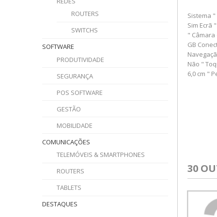
REDES
ROUTERS
Sistema "
Sim Ecrã 
SWITCHS
" Câmara 
GB Conect
SOFTWARE
Navegação
PRODUTIVIDADE
Não " Toq
6,0 cm " 
SEGURANÇA
POS SOFTWARE
GESTÃO
MOBILIDADE
COMUNICAÇÕES
TELEMÓVEIS & SMARTPHONES
30 O
ROUTERS
TABLETS
DESTAQUES