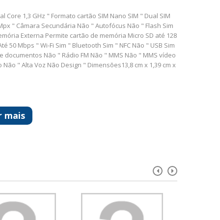
al Core 1,3 GHz " Formato cartão SIM Nano SIM " Dual SIM
2 Mpx " Câmara Secundária Não " Autofócus Não " Flash Sim
mória Externa Permite cartão de memória Micro SD até 128
é 50 Mbps " Wi-Fi Sim " Bluetooth Sim " NFC Não " USB Sim
 de documentos Não " Rádio FM Não " MMS Não " MMS vídeo
io Não " Alta Voz Não Design " Dimensões13,8 cm x 1,39 cm x
r mais