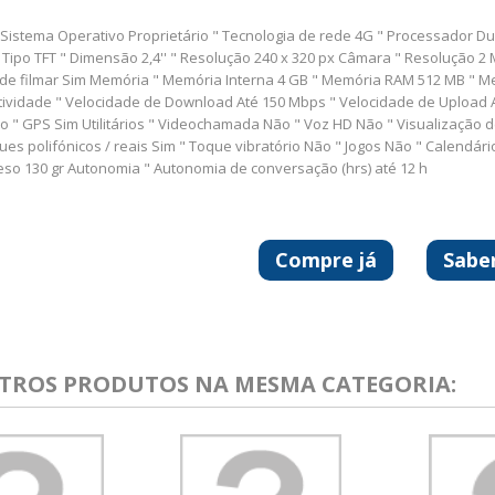
 Sistema Operativo Proprietário " Tecnologia de rede 4G " Processador Du
" Tipo TFT " Dimensão 2,4'' " Resolução 240 x 320 px Câmara " Resolução 
de filmar Sim Memória " Memória Interna 4 GB " Memória RAM 512 MB " Me
ividade " Velocidade de Download Até 150 Mbps " Velocidade de Upload At
 " GPS Sim Utilitários " Videochamada Não " Voz HD Não " Visualização
ues polifónicos / reais Sim " Toque vibratório Não " Jogos Não " Calendár
Peso 130 gr Autonomia " Autonomia de conversação (hrs) até 12 h
Compre já
Sabe
UTROS PRODUTOS NA MESMA CATEGORIA: