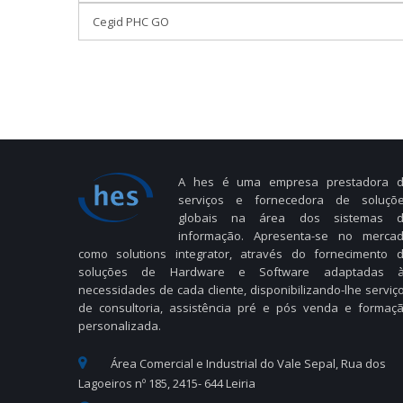
Cegid PHC GO
A hes é uma empresa prestadora 
serviços e fornecedora de soluçõ
globais na área dos sistemas 
informação. Apresenta-se no merca
como solutions integrator, através do fornecimento 
soluções de Hardware e Software adaptadas 
necessidades de cada cliente, disponibilizando-lhe serviç
de consultoria, assistência pré e pós venda e formaç
personalizada.
Área Comercial e Industrial do Vale Sepal, Rua dos
Lagoeiros nº 185, 2415- 644 Leiria