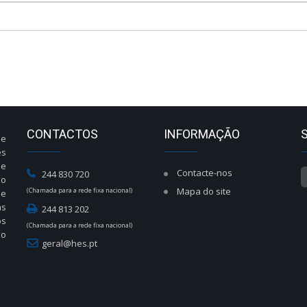
CONTACTOS
INFORMAÇÃO
de
es
de
Contacte-nos
244 830 720
do
Mapa do site
(Chamada para a rede fixa nacional)
de
às
244 813 202
os
(Chamada para a rede fixa nacional)
ão
geral@hes.pt