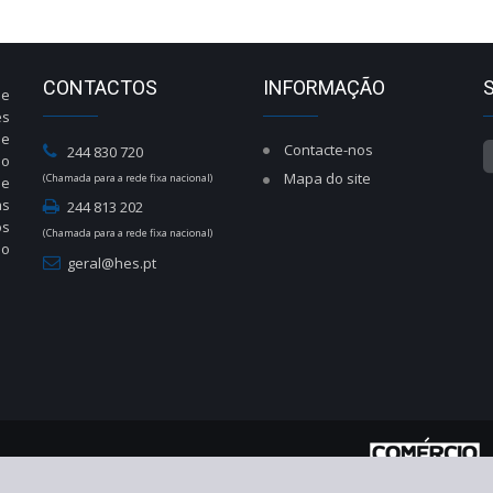
CONTACTOS
INFORMAÇÃO
de
es
de
Contacte-nos
244 830 720
do
Mapa do site
(Chamada para a rede fixa nacional)
de
às
244 813 202
os
(Chamada para a rede fixa nacional)
ão
geral@hes.pt