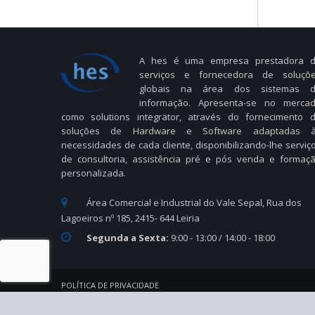
A hes é uma empresa prestadora 
serviços e fornecedora de soluçõ
globais na área dos sistemas 
informação. Apresenta-se no merca
como solutions integrator, através do fornecimento 
soluções de Hardware e Software adaptadas 
necessidades de cada cliente, disponibilizando-lhe serviç
de consultoria, assistência pré e pós venda e formaç
personalizada.
Área Comercial e Industrial do Vale Sepal, Rua dos
Lagoeiros nº 185, 2415- 644 Leiria
Segunda a Sexta:
9:00 - 13:00 / 14:00 - 18:00
POLÍTICA DE PRIVACIDADE
© 2025 hes. Todos os direitos reservados.