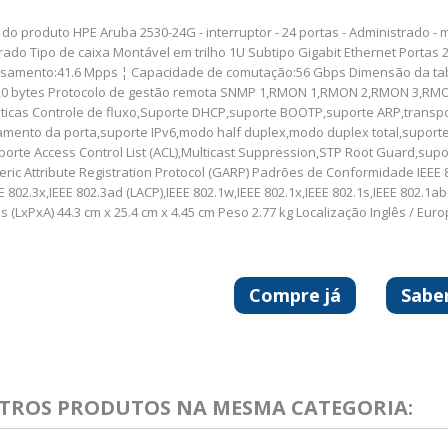
do produto HPE Aruba 2530-24G - interruptor - 24 portas - Administrado - mo
trado Tipo de caixa Montável em trilho 1U Subtipo Gigabit Ethernet Porta
samento:41.6 Mpps ¦ Capacidade de comutação:56 Gbps Dimensão da tab
0 bytes Protocolo de gestão remota SNMP 1,RMON 1,RMON 2,RMON 3,RMON
sticas Controle de fluxo,Suporte DHCP,suporte BOOTP,suporte ARP,transpo
amento da porta,suporte IPv6,modo half duplex,modo duplex total,suporte
porte Access Control List (ACL),Multicast Suppression,STP Root Guard,sup
ric Attribute Registration Protocol (GARP) Padrões de Conformidade IEEE 80
E 802.3x,IEEE 802.3ad (LACP),IEEE 802.1w,IEEE 802.1x,IEEE 802.1s,IEEE 802.1a
(LxPxA) 44.3 cm x 25.4 cm x 4.45 cm Peso 2.77 kg Localização Inglês / Eur
Compre já
Sabe
UTROS PRODUTOS NA MESMA CATEGORIA: