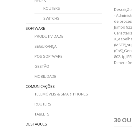
REDES
ROUTERS
Descrição 
- Adminis
SWITCHS
de proces
Jumbo 922
SOFTWARE
Caracterí
PRODUTIVIDADE
X),espelh
(MSTP),su
SEGURANÇA
(CoS),Gene
POS SOFTWARE
802.1p,IEE
Dimensões 
GESTÃO
MOBILIDADE
COMUNICAÇÕES
TELEMÓVEIS & SMARTPHONES
ROUTERS
TABLETS
30 O
DESTAQUES