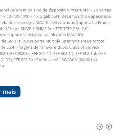
ntável em trilho Tipo de dispositivo Interruptor - 24 portas
s 24 x 10/100/1000 + 4 x Gigabit SFP Desempenho Capacidade
ela de endereços MAC 16.000 entradas Suporte de Frame
 9,Telnet,SNMP 3,SNMP 2c,HTTP,TFTP,SSH-2,CLI
rte,suporte VLAN,auto-uplink (auto MDI/MDI-
 de SNTP,sFlow,suporte Multiple Spanning Tree Protocol
orte LLDP,imagens de firmware duplo,Class of Service
2.3,IEEE 802.3u,IEEE 802.1D,IEEE 802.1Q,IEEE 802.3ab,IEEE
b (LLDP),IEEE 802.3az Potência AC 120/230 V (50/60 Hz)
opa
r mais