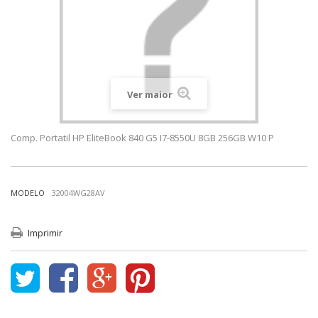
Ver maior
Comp. Portatil HP EliteBook 840 G5 I7-8550U 8GB 256GB W10 P
MODELO
32004WG28AV
Imprimir