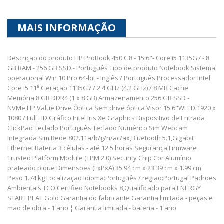
MAIS INFORMAÇÃO
Descrição do produto HP ProBook 450 G8 - 15.6"- Core i5 1135G7 - 8
GB RAM - 256 GB SSD - Português Tipo de produto Notebook Sistema
operacional Win 10 Pro 64-bit - Inglês / Português Processador Intel
Core i5 11ª Geração 1135G7 / 2.4 GHz (4.2 GHz) / 8 MB Cache
Memória 8 GB DDR4 (1 x 8 GB) Armazenamento 256 GB SSD -
NVMe,HP Value Drive Óptica Sem drive óptica Visor 15.6"WLED 1920 x
1080 / Full HD Gráfico Intel Iris Xe Graphics Dispositivo de Entrada
ClickPad Teclado Português Teclado Numérico Sim Webcam
Integrada Sim Rede 802.11a/b/g/n/ac/ax,Bluetooth 5.1,Gigabit
Ethernet Bateria 3 células - até 12.5 horas Segurança Firmware
Trusted Platform Module (TPM 2.0) Security Chip Cor Alumínio
prateado pique Dimensões (LxPxA) 35.94 cm x 23.39 cm x 1.99 cm
Peso 1.74 kg Localização Idioma:Português / região:Portugal Padrões
Ambientais TCO Certified Notebooks 8,Qualificado para ENERGY
STAR EPEAT Gold Garantia do fabricante Garantia limitada - peças e
mão de obra - 1 ano ¦ Garantia limitada - bateria - 1 ano