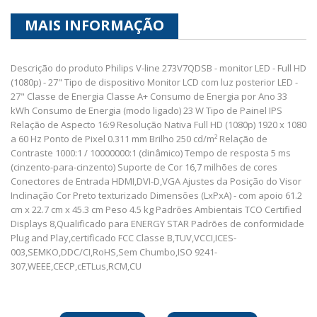
MAIS INFORMAÇÃO
Descrição do produto Philips V-line 273V7QDSB - monitor LED - Full HD
(1080p) - 27" Tipo de dispositivo Monitor LCD com luz posterior LED -
27" Classe de Energia Classe A+ Consumo de Energia por Ano 33
kWh Consumo de Energia (modo ligado) 23 W Tipo de Painel IPS
Relação de Aspecto 16:9 Resolução Nativa Full HD (1080p) 1920 x 1080
a 60 Hz Ponto de Pixel 0.311 mm Brilho 250 cd/m² Relação de
Contraste 1000:1 / 10000000:1 (dinâmico) Tempo de resposta 5 ms
(cinzento-para-cinzento) Suporte de Cor 16,7 milhões de cores
Conectores de Entrada HDMI,DVI-D,VGA Ajustes da Posição do Visor
Inclinação Cor Preto texturizado Dimensões (LxPxA) - com apoio 61.2
cm x 22.7 cm x 45.3 cm Peso 4.5 kg Padrões Ambientais TCO Certified
Displays 8,Qualificado para ENERGY STAR Padrões de conformidade
Plug and Play,certificado FCC Classe B,TUV,VCCI,ICES-
003,SEMKO,DDC/CI,RoHS,Sem Chumbo,ISO 9241-
307,WEEE,CECP,cETLus,RCM,CU