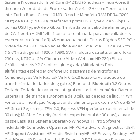
Sistema Processador Intel Core i3-1215U (6 núcleos - Hexa-Core, 8
threads) Velocidade do Processador Até 4.4 GHz com Tecnologia
Intel Turbo Boost Cache 10 MB L3 cache Memória RAM DDR4 (3200
MHz) de 8 GB (1 x 8 GB) Interfaces 1 porta USB Type-C de 5 Gbps; 2
portas USB Type-A de 5 Gbps; 1 entrada para cabo de alimentação
de CA; 1 porta HDMI 1.4b; 1 tomada combinada para auscultadores
estéreo/microfone 1x RJ-45 Armazenamento Discos Rígidos SSD PCIe
NVMe de 256 GB Drive Não Audio e Video Ecrã Ecrã FHD de 39,6 cm
(15,6”) na diagonal (1920 x 1080), SVA, moldura estreita, antirreflexo,
250 nits, NTSC a 45% Câmara de Vídeo Webcam HD 720p Placa
Gráfica Intel Iris X? Graphics - (Integrada) Altifalantes Dois
altifalantes estéreo Microfone Dois sistemas de microfones
Comunicações Wi-Fi Realtek Wi-Fi 6 (2x2) (suporta velocidade de
transferência de dados de gigabits) Bluetooth Bluetooth 5.2 Outros
Teclado Teclado de tamanho integral com teclado numérico Bateria
Bateria HP de grande autonomia de 3 células de iões de lítio, 41 Wh
Fonte de alimentação Adaptador de alimentação externo CA de 45 W
HP Smart Segurança TPM 2.0; Express VPN (período experimental de
30 dias); McAfee Security (período experimental de 30 dias); alavra-
passe LastPass Sistema Operativo Windows 11 Pro Software
incluído HP Connection Optimizer; HP PC Hardware Diagnostics (UEFI);
HP Support Assistant; HP Audio Switch; myHP; HP Privacy Settings; HP
QuickDrop; HP Smart Health; HP Smart; HP PC Hardware Diagnostics