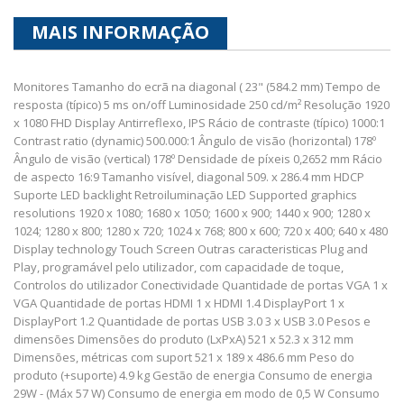
MAIS INFORMAÇÃO
Monitores Tamanho do ecrã na diagonal ( 23" (584.2 mm) Tempo de
resposta (típico) 5 ms on/off Luminosidade 250 cd/m² Resolução 1920
x 1080 FHD Display Antirreflexo, IPS Rácio de contraste (típico) 1000:1
Contrast ratio (dynamic) 500.000:1 Ângulo de visão (horizontal) 178º
Ângulo de visão (vertical) 178º Densidade de píxeis 0,2652 mm Rácio
de aspecto 16:9 Tamanho visível, diagonal 509. x 286.4 mm HDCP
Suporte LED backlight Retroiluminação LED Supported graphics
resolutions 1920 x 1080; 1680 x 1050; 1600 x 900; 1440 x 900; 1280 x
1024; 1280 x 800; 1280 x 720; 1024 x 768; 800 x 600; 720 x 400; 640 x 480
Display technology Touch Screen Outras caracteristicas Plug and
Play, programável pelo utilizador, com capacidade de toque,
Controlos do utilizador Conectividade Quantidade de portas VGA 1 x
VGA Quantidade de portas HDMI 1 x HDMI 1.4 DisplayPort 1 x
DisplayPort 1.2 Quantidade de portas USB 3.0 3 x USB 3.0 Pesos e
dimensões Dimensões do produto (LxPxA) 521 x 52.3 x 312 mm
Dimensões, métricas com suport 521 x 189 x 486.6 mm Peso do
produto (+suporte) 4.9 kg Gestão de energia Consumo de energia
29W - (Máx 57 W) Consumo de energia em modo de 0,5 W Consumo