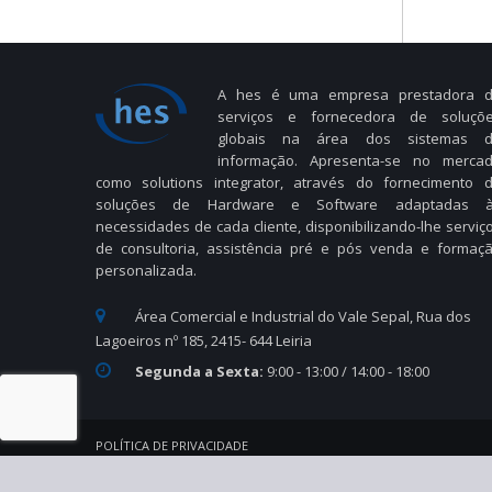
A hes é uma empresa prestadora 
serviços e fornecedora de soluçõ
globais na área dos sistemas 
informação. Apresenta-se no merca
como solutions integrator, através do fornecimento 
soluções de Hardware e Software adaptadas 
necessidades de cada cliente, disponibilizando-lhe serviç
de consultoria, assistência pré e pós venda e formaç
personalizada.
Área Comercial e Industrial do Vale Sepal, Rua dos
Lagoeiros nº 185, 2415- 644 Leiria
Segunda a Sexta:
9:00 - 13:00 / 14:00 - 18:00
POLÍTICA DE PRIVACIDADE
© 2025 hes. Todos os direitos reservados.