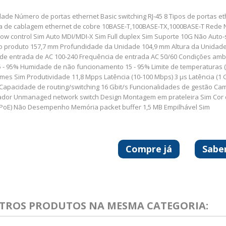
ade Número de portas ethernet Basic switching RJ-45 8 Tipos de portas eth
a de cablagem ethernet de cobre 10BASE-T,100BASE-TX,1000BASE-T Rede N
low control Sim Auto MDI/MDI-X Sim Full duplex Sim Suporte 10G Não Aut
o produto 157,7 mm Profundidade da Unidade 104,9 mm Altura da Unidad
de entrada de AC 100-240 Frequência de entrada AC 50/60 Condições am
15 - 95% Humidade de não funcionamento 15 - 95% Limite de temperaturas
mes Sim Produtividade 11,8 Mpps Latência (10-100 Mbps) 3 µs Latência (
Capacidade de routing/switching 16 Gbit/s Funcionalidades de gestão Cama
dor Unmanaged network switch Design Montagem em prateleira Sim Cor d
(PoE) Não Desempenho Memória packet buffer 1,5 MB Empilhável Sim
Compre já
Sabe
UTROS PRODUTOS NA MESMA CATEGORIA: