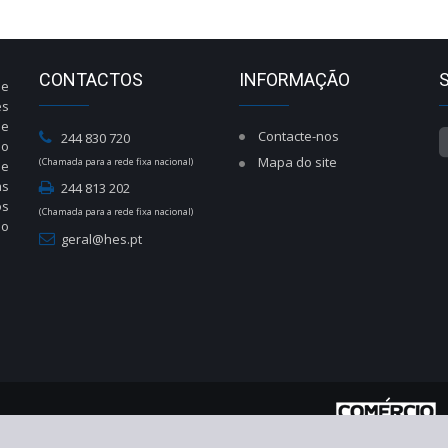
CONTACTOS
INFORMAÇÃO
de
es
de
Contacte-nos
244 830 720
do
Mapa do site
(Chamada para a rede fixa nacional)
de
às
244 813 202
os
(Chamada para a rede fixa nacional)
ão
geral@hes.pt