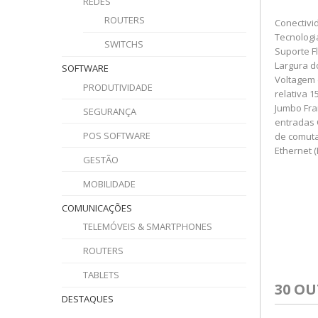
REDES
ROUTERS
Conectivid
Tecnologi
SWITCHS
Suporte F
Largura d
SOFTWARE
Voltagem 
PRODUTIVIDADE
relativa 
Jumbo Fra
SEGURANÇA
entradas 
POS SOFTWARE
de comuta
Ethernet 
GESTÃO
MOBILIDADE
COMUNICAÇÕES
TELEMÓVEIS & SMARTPHONES
ROUTERS
TABLETS
30 O
DESTAQUES