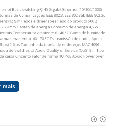
ernet Basic switching RJ-45 Gigabit Ethernet (10/100/1000)
ormas de Comunicações IEEE 802.3,IEEE 802.3ab,IEEE 802.3u
o-sensing Sim Pesos e dimensões Peso do produto 500 g
e 26,9 mm Gestão de energia Consumo de energia 4,5 W
bientais Temperatura ambiente 0 - 40 °C Gama de humidade
 (armazenamento) -40 - 70 °C Transmissão de dados Apoio
1 Gbps) 2,6 µs Tamanho da tabela de endereços MAC 4096
da de switches L2 Apoio Quality of Service (QoS) Sim Tipo
a caixa Cinzento Fator de forma 1U PoE Apoio Power over
r mais