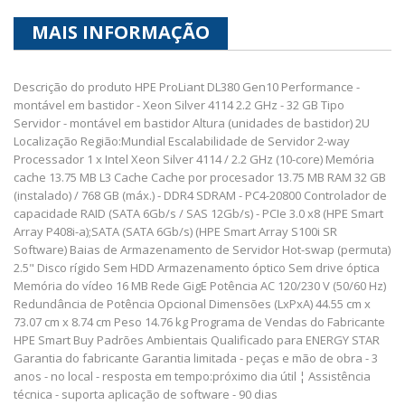
MAIS INFORMAÇÃO
Descrição do produto HPE ProLiant DL380 Gen10 Performance -
montável em bastidor - Xeon Silver 4114 2.2 GHz - 32 GB Tipo
Servidor - montável em bastidor Altura (unidades de bastidor) 2U
Localização Região:Mundial Escalabilidade de Servidor 2-way
Processador 1 x Intel Xeon Silver 4114 / 2.2 GHz (10-core) Memória
cache 13.75 MB L3 Cache Cache por procesador 13.75 MB RAM 32 GB
(instalado) / 768 GB (máx.) - DDR4 SDRAM - PC4-20800 Controlador de
capacidade RAID (SATA 6Gb/s / SAS 12Gb/s) - PCIe 3.0 x8 (HPE Smart
Array P408i-a);SATA (SATA 6Gb/s) (HPE Smart Array S100i SR
Software) Baias de Armazenamento de Servidor Hot-swap (permuta)
2.5" Disco rígido Sem HDD Armazenamento óptico Sem drive óptica
Memória do vídeo 16 MB Rede GigE Potência AC 120/230 V (50/60 Hz)
Redundância de Potência Opcional Dimensões (LxPxA) 44.55 cm x
73.07 cm x 8.74 cm Peso 14.76 kg Programa de Vendas do Fabricante
HPE Smart Buy Padrões Ambientais Qualificado para ENERGY STAR
Garantia do fabricante Garantia limitada - peças e mão de obra - 3
anos - no local - resposta em tempo:próximo dia útil ¦ Assistência
técnica - suporta aplicação de software - 90 dias