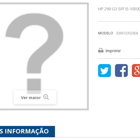
HP 290 G3 SFF I5-105
MODELO
3200123Q5EA
Imprimir
Ver maior
S INFORMAÇÃO