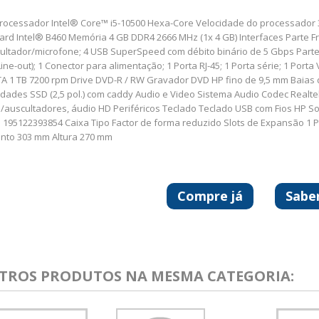
rocessador Intel® Core™ i5-10500 Hexa-Core Velocidade do processador 3.1
rd Intel® B460 Memória 4 GB DDR4 2666 MHz (1x 4 GB) Interfaces Parte Fro
ultador/microfone; 4 USB SuperSpeed com débito binário de 5 Gbps Parte Tr
Line-out); 1 Conector para alimentação; 1 Porta RJ-45; 1 Porta série; 1 P
A 1 TB 7200 rpm Drive DVD-R / RW Gravador DVD HP fino de 9,5 mm Baias de
idades SSD (2,5 pol.) com caddy Audio e Video Sistema Audio Codec Real
/auscultadores, áudio HD Periféricos Teclado Teclado USB com Fios HP S
N 195122393854 Caixa Tipo Factor de forma reduzido Slots de Expansão 1 P
nto 303 mm Altura 270 mm
Compre já
Sabe
UTROS PRODUTOS NA MESMA CATEGORIA: