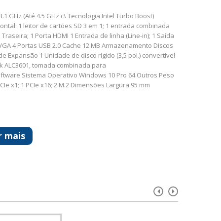
 GHz (Até 4.5 GHz c\ Tecnologia Intel Turbo Boost)
ntal: 1 leitor de cartões SD 3 em 1; 1 entrada combinada
aseira; 1 Porta HDMI 1 Entrada de linha (Line-in); 1 Saída
orta VGA 4 Portas USB 2.0 Cache 12 MB Armazenamento Discos
 Expansão 1 Unidade de disco rígido (3,5 pol.) convertível
tek ALC3601, tomada combinada para
oftware Sistema Operativo Windows 10 Pro 64 Outros Peso
CIe x1; 1 PCIe x16; 2 M.2 Dimensões Largura 95 mm
r mais