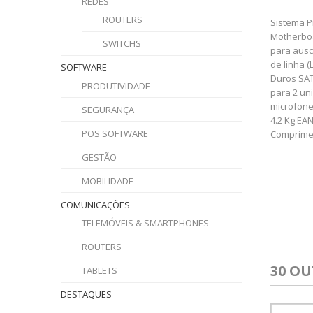
REDES
ROUTERS
Sistema P
Motherboa
SWITCHS
para ausc
de linha (
SOFTWARE
Duros SAT
PRODUTIVIDADE
para 2 un
microfone
SEGURANÇA
4.2 Kg EA
POS SOFTWARE
Comprime
GESTÃO
MOBILIDADE
COMUNICAÇÕES
TELEMÓVEIS & SMARTPHONES
ROUTERS
30 O
TABLETS
DESTAQUES