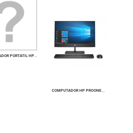
HPE DL
OR PORTATIL HP...
COMPUTADOR HP PROONE...