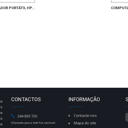
OR PORTÁTIL HP...
COMPUTAD
CONTACTOS
INFORMAÇÃO
de
es
de
Contacte-nos
244 830 720
do
Mapa do site
(Chamada para a rede fixa nacional)
de