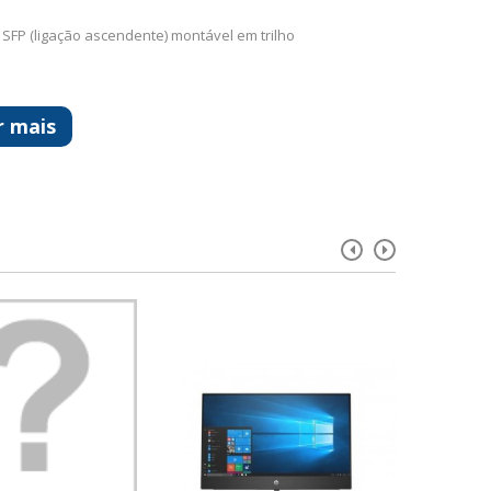
 SFP (ligação ascendente) montável em trilho
r mais
HPE DL