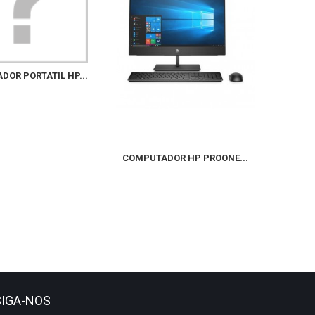
HPE DL
OR PORTATIL HP...
COMPUTADOR HP PROONE...
SIGA-NOS