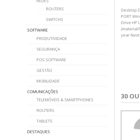
REDES
ROUTERS
Desktop D
PORT Wind
SWITCHS
Drive HP 
(material/
SOFTWARE
year Next
PRODUTIVIDADE
SEGURANÇA
POS SOFTWARE
GESTÃO
MOBILIDADE
COMUNICAÇÕES
30 O
TELEMÓVEIS & SMARTPHONES
ROUTERS
TABLETS
DESTAQUES