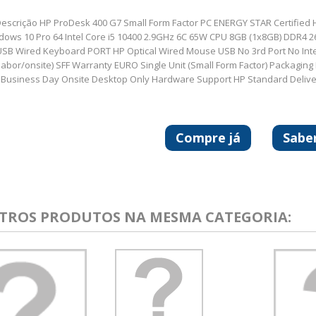
escrição HP ProDesk 400 G7 Small Form Factor PC ENERGY STAR Certified 
ows 10 Pro 64 Intel Core i5 10400 2.9GHz 6C 65W CPU 8GB (1x8GB) DDR4 
USB Wired Keyboard PORT HP Optical Wired Mouse USB No 3rd Port No Intel
labor/onsite) SFF Warranty EURO Single Unit (Small Form Factor) Packaging 
 Business Day Onsite Desktop Only Hardware Support HP Standard Delive
Compre já
Sabe
UTROS PRODUTOS NA MESMA CATEGORIA: