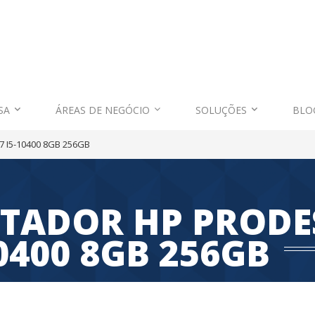
SA
ÁREAS DE NEGÓCIO
SOLUÇÕES
BLO
I5-10400 8GB 256GB
ADOR HP PRODESK
0400 8GB 256GB