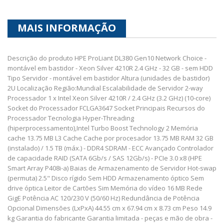
MAIS INFORMAÇÃO
Descrição do produto HPE ProLiant DL380 Gen10 Network Choice -
montável em bastidor - Xeon Silver 4210R 2.4 GHz - 32 GB - sem HDD
Tipo Servidor - montável em bastidor Altura (unidades de bastidor)
2U Localização Região:Mundial Escalabilidade de Servidor 2-way
Processador 1 x Intel Xeon Silver 4210R / 2.4 GHz (3.2 GHz) (10-core)
Socket do Processador FCLGA3647 Socket Principais Recursos do
Processador Tecnologia Hyper-Threading
(hiperprocessamento),Intel Turbo Boost Technology 2 Memória
cache 13.75 MB L3 Cache Cache por procesador 13.75 MB RAM 32 GB
(instalado) / 1.5 TB (máx.) - DDR4 SDRAM - ECC Avançado Controlador
de capacidade RAID (SATA 6Gb/s / SAS 12Gb/s) - PCIe 3.0 x8 (HPE
Smart Array P408i-a) Baias de Armazenamento de Servidor Hot-swap
(permuta) 2.5" Disco rígido Sem HDD Armazenamento óptico Sem
drive óptica Leitor de Cartões Sim Memória do vídeo 16 MB Rede
GigE Potência AC 120/230 V (50/60 Hz) Redundância de Potência
Opcional Dimensões (LxPxA) 44.55 cm x 67.94 cm x 8.73 cm Peso 14.9
kg Garantia do fabricante Garantia limitada - peças e mão de obra -