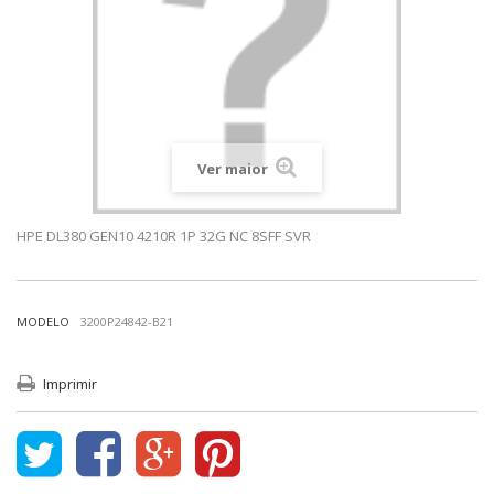
Ver maior
HPE DL380 GEN10 4210R 1P 32G NC 8SFF SVR
MODELO
3200P24842-B21
Imprimir