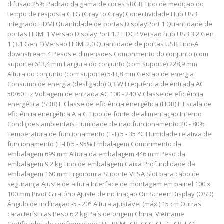
difusão 25% Padrão da gama de cores sRGB Tipo de medição do
tempo de resposta GTG (Gray to Gray) Conectividade Hub USB
integrado HDMI Quantidade de portas DisplayPort 1 Quantidade de
portas HDMI 1 Versão DisplayPort 1.2 HDCP Versão hub USB 3.2 Gen
1 (3.1 Gen 1) Versão HDMI 2.0 Quantidade de portas USB Tipo-A
downstream 4 Pesos e dimensões Comprimento do conjunto (com
suporte) 613,4 mm Largura do conjunto (com suporte) 228,9 mm
Altura do conjunto (com suporte) 543,8 mm Gestão de energia
Consumo de energia (desligado) 0,3 W Frequência de entrada AC
50/60 Hz Voltagem de entrada AC 100 - 240 V Classe de eficiência
energética (SDR) E Classe de eficiência energética (HDR) E Escala de
eficiência energética A a G Tipo de fonte de alimentação Interno
Condições ambientais Humidade de não funcionamento 20 - 80%
Temperatura de funcionamento (T-T) 5 - 35 °C Humidade relativa de
funcionamento (H-H) 5 - 95% Embalagem Comprimento da
embalagem 699 mm Altura da embalagem 446 mm Peso da
embalagem 9,2 kg Tipo de embalagem Caixa Profundidade da
embalagem 160 mm Ergonomia Suporte VESA Slot para cabo de
segurança Ajuste de altura Interface de montagem em painel 100 x
100 mm Pivot Giratório Ajuste de inclinação On Screen Display (OSD)
Ângulo de inclinação -5 - 20° Altura ajustável (máx.) 15 cm Outras
características Peso 6,2 kg País de origem China, Vietname