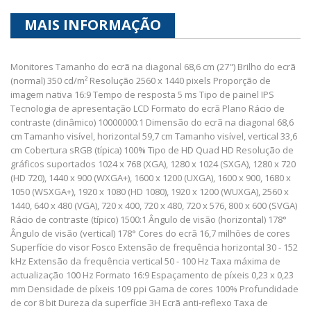
MAIS INFORMAÇÃO
Monitores Tamanho do ecrã na diagonal 68,6 cm (27") Brilho do ecrã
(normal) 350 cd/m² Resolução 2560 x 1440 pixels Proporção de
imagem nativa 16:9 Tempo de resposta 5 ms Tipo de painel IPS
Tecnologia de apresentação LCD Formato do ecrã Plano Rácio de
contraste (dinâmico) 10000000:1 Dimensão do ecrã na diagonal 68,6
cm Tamanho visível, horizontal 59,7 cm Tamanho visível, vertical 33,6
cm Cobertura sRGB (típica) 100% Tipo de HD Quad HD Resolução de
gráficos suportados 1024 x 768 (XGA), 1280 x 1024 (SXGA), 1280 x 720
(HD 720), 1440 x 900 (WXGA+), 1600 x 1200 (UXGA), 1600 x 900, 1680 x
1050 (WSXGA+), 1920 x 1080 (HD 1080), 1920 x 1200 (WUXGA), 2560 x
1440, 640 x 480 (VGA), 720 x 400, 720 x 480, 720 x 576, 800 x 600 (SVGA)
Rácio de contraste (típico) 1500:1 Ângulo de visão (horizontal) 178°
Ângulo de visão (vertical) 178° Cores do ecrã 16,7 milhões de cores
Superfície do visor Fosco Extensão de frequência horizontal 30 - 152
kHz Extensão da frequência vertical 50 - 100 Hz Taxa máxima de
actualização 100 Hz Formato 16:9 Espaçamento de píxeis 0,23 x 0,23
mm Densidade de píxeis 109 ppi Gama de cores 100% Profundidade
de cor 8 bit Dureza da superfície 3H Ecrã anti-reflexo Taxa de