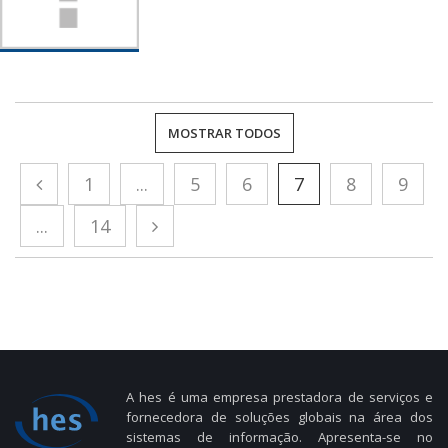
MOSTRAR TODOS
1
...
5
6
7
8
9
...
14
A hes é uma empresa prestadora de serviços e
fornecedora de soluções globais na área dos
sistemas de informação. Apresenta-se no