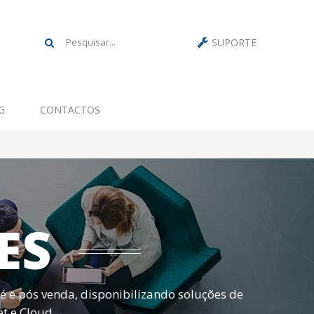
SUPORTE
G
CONTACTOS
ES
ré e pós venda, disponibilizando soluções de
et e Cloud.