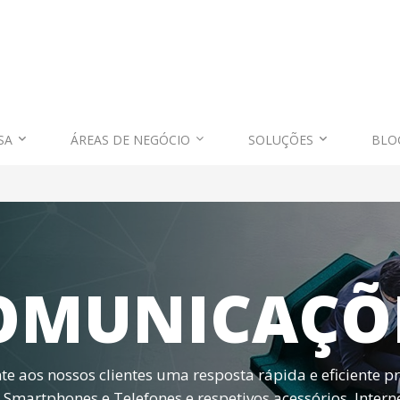
SA
ÁREAS DE NEGÓCIO
SOLUÇÕES
BLO
OMUNICAÇÕ
e aos nossos clientes uma resposta rápida e eficiente p
 Smartphones e Telefones e respetivos acessórios, Intern