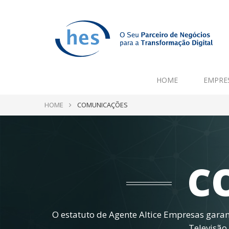
HOME
EMPRE
HOME
COMUNICAÇÕES
C
O estatuto de Agente Altice Empresas garant
Televisão,