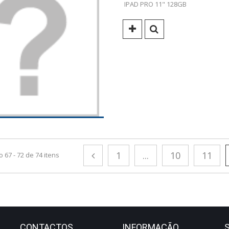
IPAD PRO 11" 128GB
1
...
10
11
 67 - 72 de 74 itens
CONTACTOS
INFORMAÇÃO