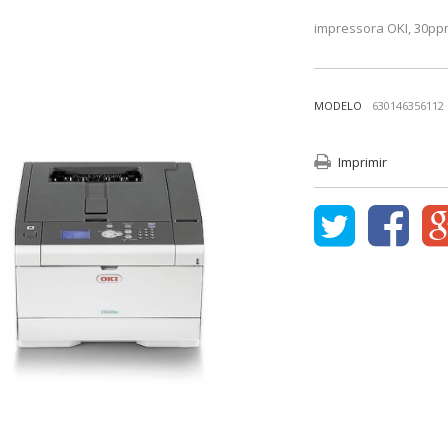
impressora OKI, 30pp
MODELO
630146356112
Imprimir