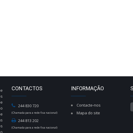
CONTACTOS
INFORMAÇÃO
de
es
de
Contacte-nos
244 830 720
do
Mapa do site
(Chamada para a rede fixa nacional)
de
às
244 813 202
os
(Chamada para a rede fixa nacional)
ão