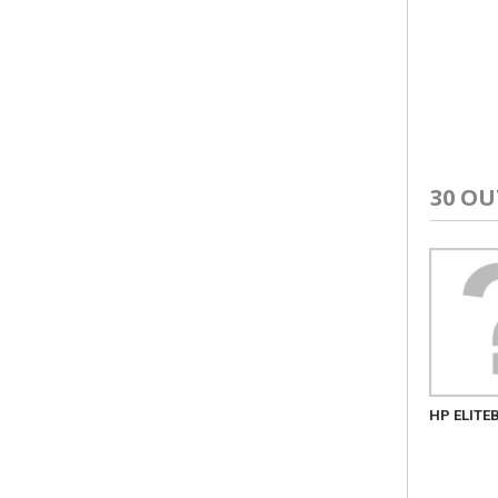
30 O
HP ELITE
OKI MULTIFUNÇÕES ES8453DN