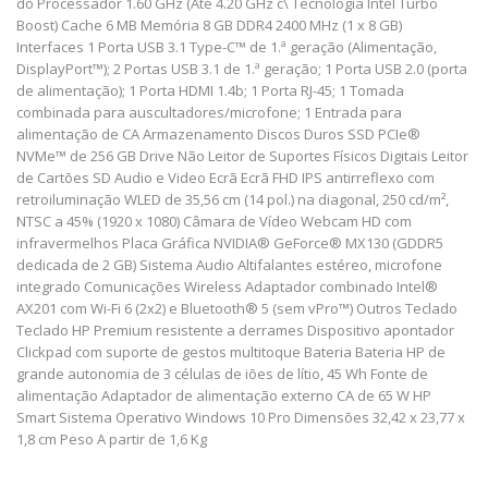
do Processador 1.60 GHz (Até 4.20 GHz c\ Tecnologia Intel Turbo
Boost) Cache 6 MB Memória 8 GB DDR4 2400 MHz (1 x 8 GB)
Interfaces 1 Porta USB 3.1 Type-C™ de 1.ª geração (Alimentação,
DisplayPort™); 2 Portas USB 3.1 de 1.ª geração; 1 Porta USB 2.0 (porta
de alimentação); 1 Porta HDMI 1.4b; 1 Porta RJ-45; 1 Tomada
combinada para auscultadores/microfone; 1 Entrada para
alimentação de CA Armazenamento Discos Duros SSD PCIe®
NVMe™ de 256 GB Drive Não Leitor de Suportes Físicos Digitais Leitor
de Cartões SD Audio e Video Ecrã Ecrã FHD IPS antirreflexo com
retroiluminação WLED de 35,56 cm (14 pol.) na diagonal, 250 cd/m²,
NTSC a 45% (1920 x 1080) Câmara de Vídeo Webcam HD com
infravermelhos Placa Gráfica NVIDIA® GeForce® MX130 (GDDR5
dedicada de 2 GB) Sistema Audio Altifalantes estéreo, microfone
integrado Comunicações Wireless Adaptador combinado Intel®
AX201 com Wi-Fi 6 (2x2) e Bluetooth® 5 (sem vPro™) Outros Teclado
Teclado HP Premium resistente a derrames Dispositivo apontador
Clickpad com suporte de gestos multitoque Bateria Bateria HP de
grande autonomia de 3 células de iões de lítio, 45 Wh Fonte de
alimentação Adaptador de alimentação externo CA de 65 W HP
Smart Sistema Operativo Windows 10 Pro Dimensões 32,42 x 23,77 x
1,8 cm Peso A partir de 1,6 Kg