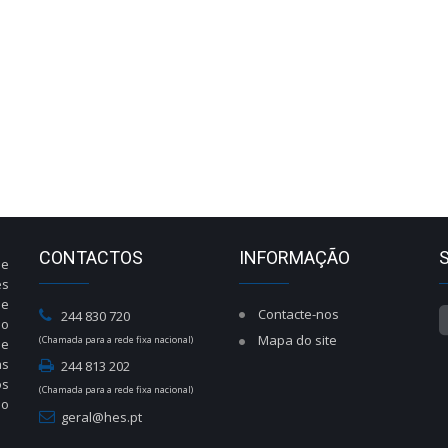
CONTACTOS
INFORMAÇÃO
de
es
de
Contacte-nos
244 830 720
do
Mapa do site
(Chamada para a rede fixa nacional)
de
às
244 813 202
os
(Chamada para a rede fixa nacional)
ão
geral@hes.pt