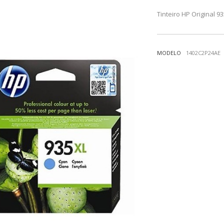
Tinteiro HP Original 
MODELO
1402C2P24AE