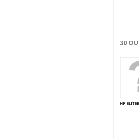
30 O
HP ELITE
OKI MULTIFUNÇÕES ES8453DN