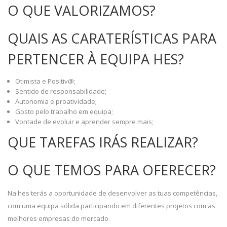
O QUE VALORIZAMOS?
QUAIS AS CARATERÍSTICAS PARA
PERTENCER À EQUIPA HES?
Otimista e Positiv@;
Sentido de responsabilidade;
Autonomia e proatividade;
Gosto pelo trabalho em equipa;
Vontade de evoluir e aprender sempre mais;
QUE TAREFAS IRÁS REALIZAR?
O QUE TEMOS PARA OFERECER?
Na hes terás a oportunidade de desenvolver as tuas competências,
com uma equipa sólida participando em diferentes projetos com as
melhores empresas do mercado.