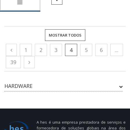
MOSTRAR TODOS
1
2
3
4
5
6
...
39
HARDWARE
A hes é uma empresa prestadora de serviços e
fornecedora de soluções globais na área dos